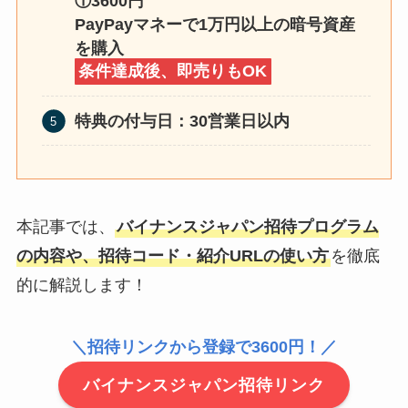
①3600円
PayPayマネーで1万円以上の暗号資産
を購入
条件達成後、即売りもOK
特典の付与日：30営業日以内
本記事では、
バイナンスジャパン招待プログラム
の内容や、招待コード・紹介URLの使い方
を徹底
的に解説します！
＼招待リンクから登録で3600円！／
バイナンスジャパン招待リンク