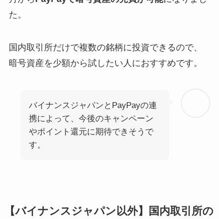
た。
国内取引所だけで複数の銘柄に投資できるので、
暗号資産を少額から試したい人におすすめです。
バイナンスジャパンとPayPayの連
携によって、今後のキャンペーン
やポイント還元に期待できそうで
す。
【バイナンスジャパン以外】国内取引所の