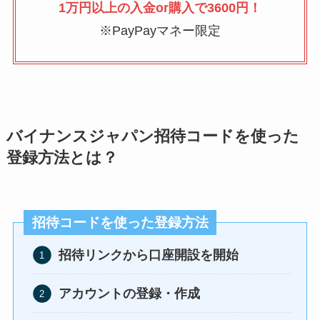
1万円以上の入金or購入で3600円！
※PayPayマネー限定
バイナンスジャパン招待コードを使った
登録方法とは？
招待コードを使った登録方法
招待リンクから口座開設を開始
アカウントの登録・作成