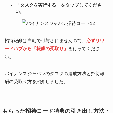
「タスクを実行する」をタップしてくださ
い。
招待報酬は自動で付与されませんので、
必ずリワ
ードハブから「報酬の受取り」
を行ってくださ
い。
バイナンスジャパンのタスクの達成方法と招待報
酬の受取り方を紹介しました。
もらった招待コード特典の引き出し方法・