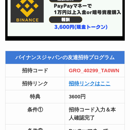
バイナンスジャパンの友達招待プログラム
招待コード
GRO_40299_TA0WN
招待リンク
招待リンクはここ
特典
3600円
条件①
招待コード入力＆本
人確認完了