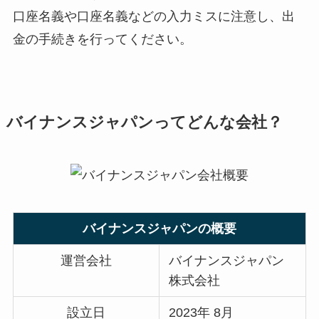
口座名義や口座名義などの入力ミスに注意し、出
金の手続きを行ってください。
バイナンスジャパンってどんな会社？
バイナンスジャパンの概要
運営会社
バイナンスジャパン
株式会社
設立日
2023年 8月