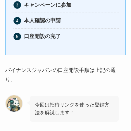
キャンペーンに参加
本人確認の申請
口座開設の完了
バイナンスジャパンの口座開設手順は上記の通
り。
今回は招待リンクを使った登録方
法を解説します！