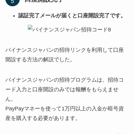
認証完了メールが届くと口座開設完了です。
バイナンスジャパンの招待リンクを利用して口座
開設する方法の解説でした。
バイナンスジャパンの招待プログラムは、招待コ
ード入力と口座開設のみでは報酬をもらえませ
ん。
PayPayマネーを使って1万円以上の入金か暗号資
産を購入する必要があります。