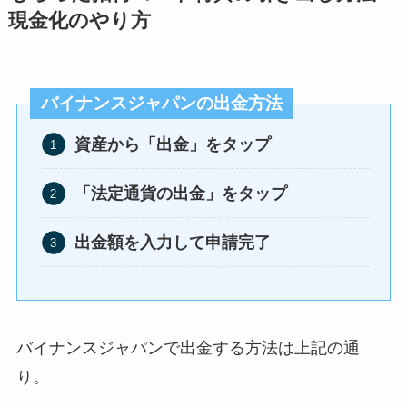
現金化のやり方
バイナンスジャパンの出金方法
資産から「出金」をタップ
「法定通貨の出金」をタップ
出金額を入力して申請完了
バイナンスジャパンで出金する方法は上記の通
り。