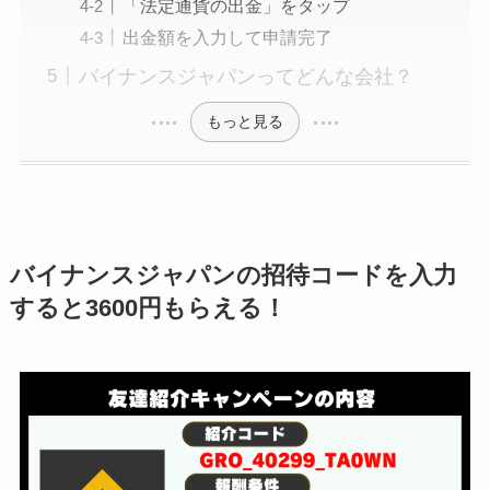
「法定通貨の出金」をタップ
出金額を入力して申請完了
バイナンスジャパンってどんな会社？
もっと見る
バイナンスジャパンの招待コードを入力
すると3600円もらえる！