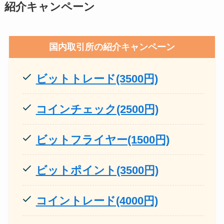
紹介キャンペーン
国内取引所の紹介キャンペーン
ビットトレード(3500円)
コインチェック(2500円)
ビットフライヤー(1500円)
ビットポイント(3500円)
コイントレード(4000円)